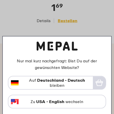
1
69
Details
Bestellen
D
Das sagen andere Kunden über
Nur mal kurz nachgefragt: Bist Du auf der
Fruchtbox Campus 300 ml:
gewünschten Website?
Auf
Deutschland - Deutsch
16-11-2025
bleiben
Farbe: Paw Patrol Girls
"Optisch schön, sehr gute Qualität
Zu
USA - English
wechseln
könnte nur etwas größer sein ."