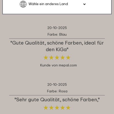
★
★
★
★
★
★
★
★
★
★
Kunde von mepal.com
20-10-2025
Farbe: Blau
"Gute Qualität, schöne Farben, ideal für
den KiGa"
★
★
★
★
★
★
★
★
★
★
Kunde von mepal.com
20-10-2025
Farbe: Rosa
"Sehr gute Qualität, schöne Farben,"
★
★
★
★
★
★
★
★
★
★