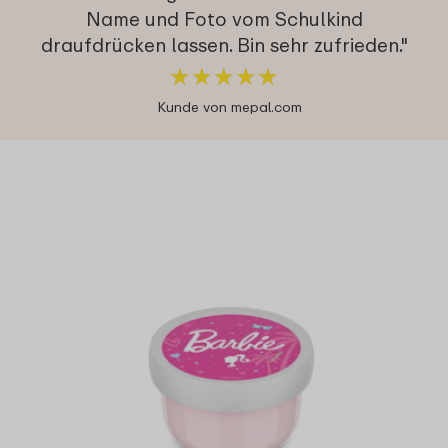
Name und Foto vom Schulkind
draufdrücken lassen. Bin sehr zufrieden."
★
★
★
★
★
★
★
★
★
★
Kunde von mepal.com