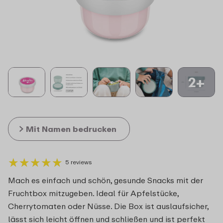
2+
Mit Namen bedrucken
★
★
★
★
★
★
★
★
★
★
5 reviews
Mach es einfach und schön, gesunde Snacks mit der
Fruchtbox mitzugeben. Ideal für Apfelstücke,
Cherrytomaten oder Nüsse. Die Box ist auslaufsicher,
lässt sich leicht öffnen und schließen und ist perfekt