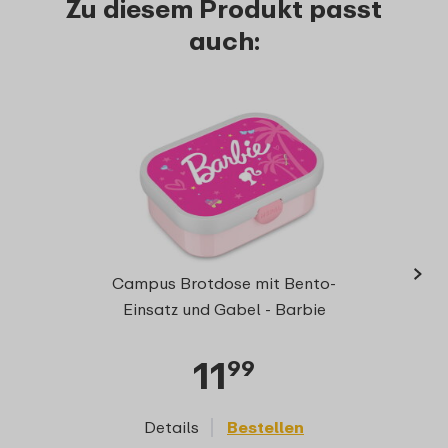
Zu diesem Produkt passt
auch:
›
Trink
Campus Brotdose mit Bento-
Einsatz und Gabel - Barbie
11
99
Details
Bestellen
D