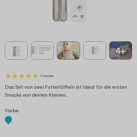
4+
★
★
★
★
★
★
★
★
★
★
1 review
Das Set von zwei Futterlöffeln ist Ideal für die ersten
Snacks von deinen Kleinen.
Farbe