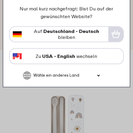
"Hatten schon welche und nochmal
Nur mal kurz nachgefragt: Bist Du auf der
welche bestellt . Super zum mit nehmen
gewünschten Website?
.."
★
★
★
★
★
★
★
★
★
★
Auf
Deutschland - Deutsch
bleiben
Kunde von mepal.com
Zu
USA - English
wechseln