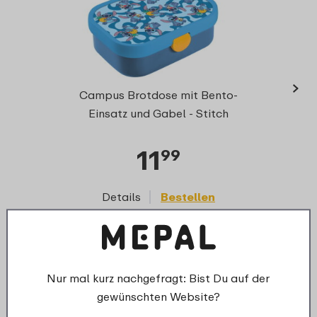
›
Cam
Campus Brotdose mit Bento-
Klap
Einsatz und Gabel - Stitch
11
99
Details
Bestellen
D
Ersatzteile für dieses Produkt
Nur mal kurz nachgefragt: Bist Du auf der
gewünschten Website?