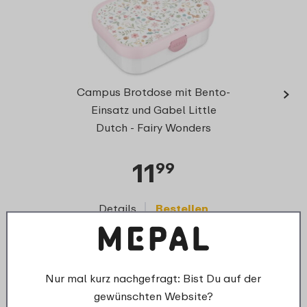
›
Cam
Campus Brotdose mit Bento-
Klap
Einsatz und Gabel Little
Du
Dutch - Fairy Wonders
11
99
Details
Bestellen
D
Ersatzteile für dieses Produkt
Nur mal kurz nachgefragt: Bist Du auf der
gewünschten Website?