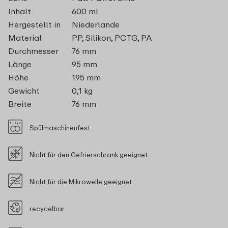
Inhalt
600 ml
Hergestellt in
Niederlande
Material
PP, Silikon, PCTG, PA
Durchmesser
76 mm
Länge
95 mm
Höhe
195 mm
Gewicht
0,1 kg
Breite
76 mm
Spülmaschinenfest
Nicht für den Gefrierschrank geeignet
Nicht für die Mikrowelle geeignet
recycelbar