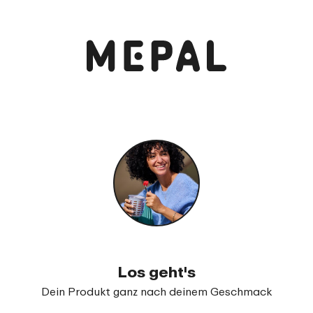
Anschauen und bestellen
Campus Bento Brotdose mit Gabel
99
17
Los geht's
Dein Produkt ganz nach deinem Geschmack