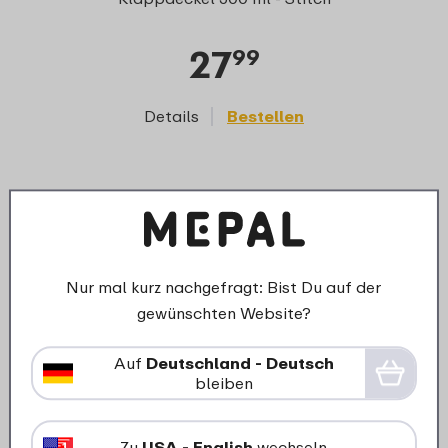
27
99
Details
Bestellen
D
Ersatzteile für dieses Produkt
Nur mal kurz nachgefragt: Bist Du auf der
gewünschten Website?
Auf
Deutschland - Deutsch
bleiben
Zu
USA - English
wechseln