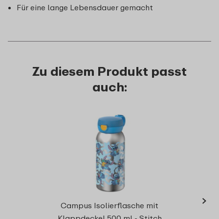
Für eine lange Lebensdauer gemacht
Zu diesem Produkt passt
auch:
›
Campu
Campus Isolierflasche mit
Klappdeckel 500 ml - Stitch