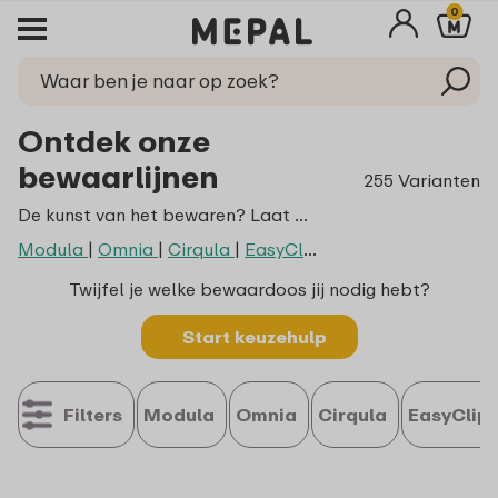
0
Ontdek onze
bewaarlijnen
255 Varianten
De kunst van het bewaren? Laat dat maar aan ons over! Of ne nou een handige doos zoekt voor die lekkere pasta of de quiche van gisteren wilt bewaren: wij hebben altijd een bewaaroplossing! Ontdek onze series:
Modula
|
Omnia
|
Cirqula
|
EasyClip
|
Lumina
Twijfel je welke bewaardoos jij nodig hebt?
Start keuzehulp
Filters
Modula
Omnia
Cirqula
EasyClip