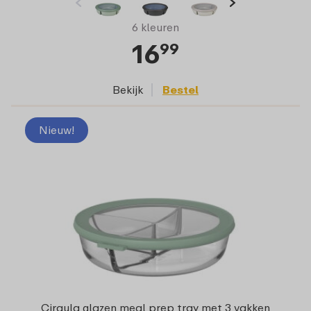
6 kleuren
16
99
Bekijk
Bestel
Nieuw!
Cirqula glazen meal prep tray met 3 vakken