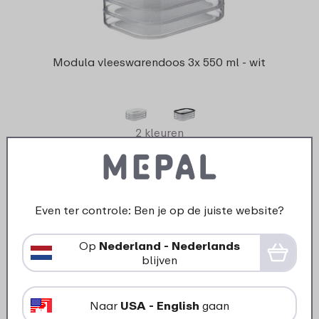
Modula vleeswarendoos 3x 550 ml - wit
2 kleuren
13
99
Bekijk
Bestel
Even ter controle: Ben je op de juiste website?
Op
Nederland - Nederlands
blijven
Dankzij onze
vleeswarendozen blijft vers
Naar
USA - English
gaan
ook echt vers