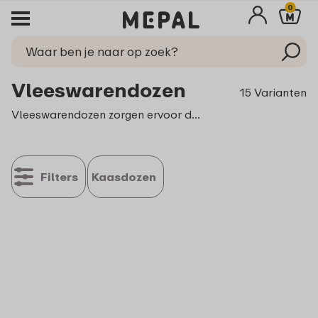
0
Vleeswarendozen
15 Varianten
Vleeswarendozen zorgen ervoor dat jouw vers gekochte vleeswaren lekker lang vers blijven. Zo geniet je niet alleen vandaag en morgen, maar ook overmorgen of zelfs de dag daarna! De dozen sluiten stuk voor stuk uitstekend af en kunnen ook nog eens tegen een stootje. Een vleeswarendoos koelkast is de ideale oplossing om jouw vleeswaren overzichtelijk én langer vers te bewaren.
Filters
Kaasdozen