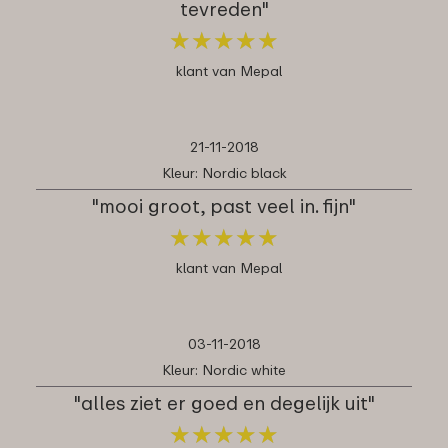
tevreden"
★
★
★
★
★
★
★
★
★
★
klant van Mepal
21-11-2018
Kleur: Nordic black
"mooi groot, past veel in. fijn"
★
★
★
★
★
★
★
★
★
★
klant van Mepal
03-11-2018
Kleur: Nordic white
"alles ziet er goed en degelijk uit"
★
★
★
★
★
★
★
★
★
★