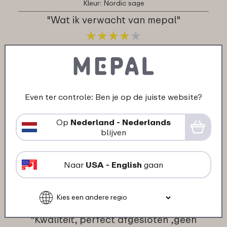
Kleur: Nordic sage
"Wat ik verwacht van mepal"
★
★
★
★
★
★
★
★
★
★
klant van Mepal
14-10-2021
Even ter controle: Ben je op de juiste website?
Kleur: Nordic blue
"PRIMA........................................."
Op
Nederland - Nederlands
blijven
★
★
★
★
★
★
★
★
★
★
klant van Mepal
Naar
USA - English
gaan
13-04-2020
Kleur: Nordic black
"Kwaliteit, perfect afgesloten ,geen