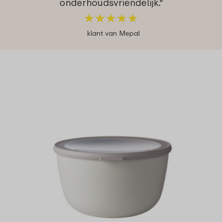
onderhoudsvriendelijk."
★
★
★
★
★
★
★
★
★
★
klant van Mepal