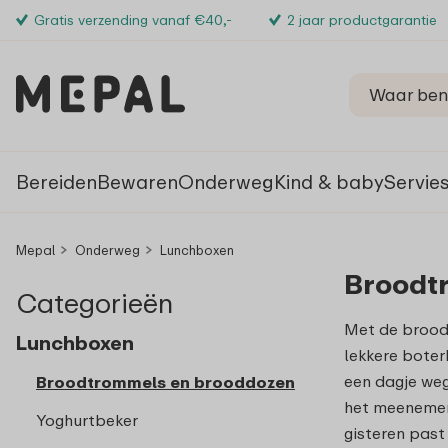
Gratis verzending vanaf €40,-
2 jaar productgarantie
Bereiden
Bewaren
Onderweg
Kind & baby
Servie
Mepal
Onderweg
Lunchboxen
Broodt
Categorieën
Met de brood
Lunchboxen
lekkere boter
een dagje weg
Broodtrommels en brooddozen
het meenemen
Yoghurtbeker
gisteren past 