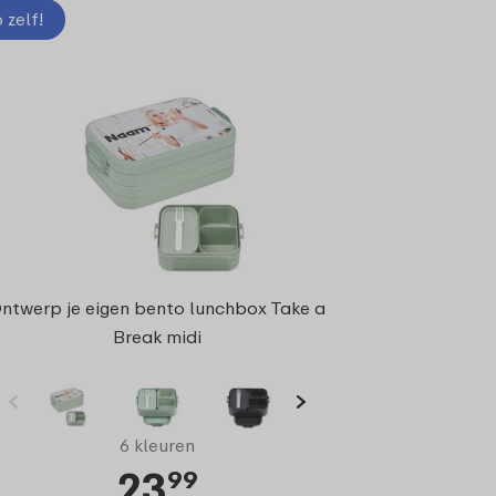
zelf!
ntwerp je eigen bento lunchbox Take a
Break midi
6 kleuren
23
99