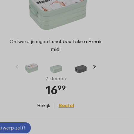
Ontwerp je eigen Lunchbox Take a Break
midi
7 kleuren
16
99
Bekijk
Bestel
twerp zelf!