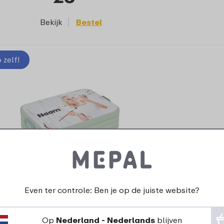
Bekijk
Bestel
zelf!
Even ter controle: Ben je op de juiste website?
ntwerp je eigen bento lunchbox Take a
Break large
Op
Nederland - Nederlands
blijven