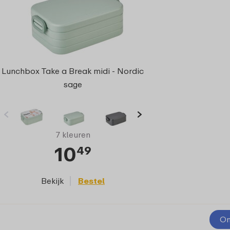
Lunchbox Take a Break midi - Nordic
sage
7 kleuren
10
49
Bekijk
Bestel
On