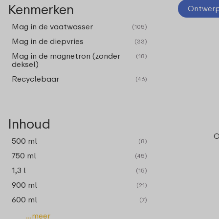
Kenmerken
Ontwerp 
Mag in de vaatwasser
(105)
Mag in de diepvries
(33)
Mag in de magnetron (zonder
(18)
deksel)
Recyclebaar
(46)
Inhoud
O
500 ml
(8)
750 ml
(45)
1,3 l
(15)
900 ml
(21)
600 ml
(7)
...meer