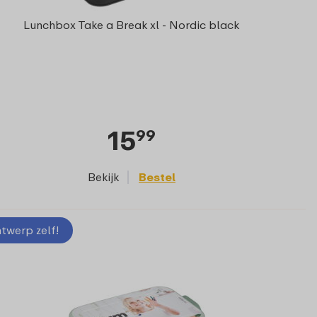
Lunchbox Take a Break xl - Nordic black
15
99
Bekijk
Bestel
twerp zelf!