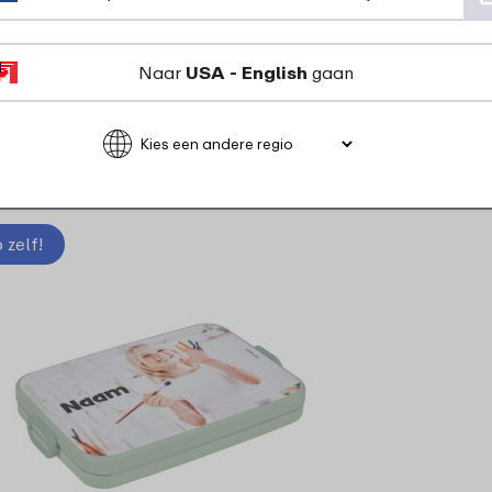
6 kleuren
Naar
USA - English
gaan
28
99
Bekijk
Bestel
zelf!