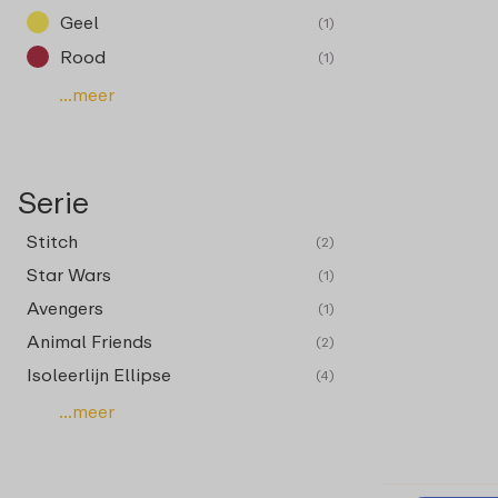
Geel
(1)
Rood
(1)
...meer
Serie
Stitch
(2)
Star Wars
(1)
Avengers
(1)
Animal Friends
(2)
Isoleerlijn Ellipse
(4)
...meer