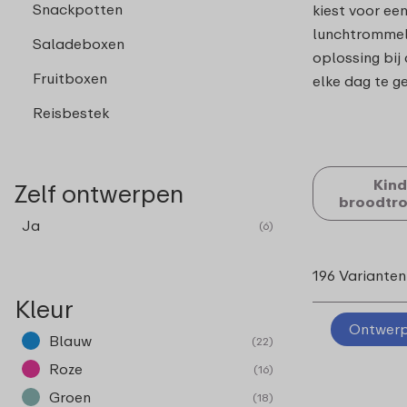
Snackpotten
kiest voor e
lunchtrommel 
Saladeboxen
oplossing bij
Fruitboxen
elke dag te g
Reisbestek
Kind
Zelf ontwerpen
broodtr
Ja
(6)
196 Varianten
Kleur
Ontwerp 
Blauw
(22)
Roze
(16)
Groen
(18)