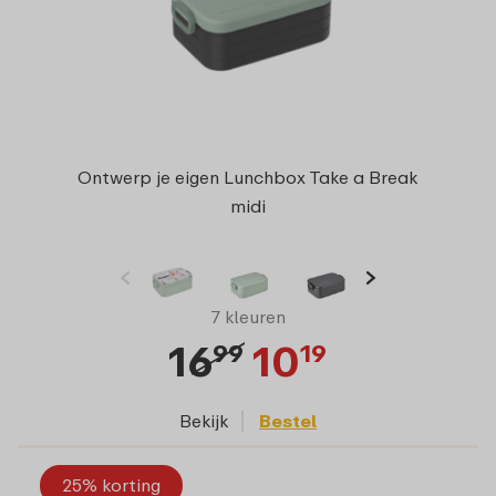
Ontwerp je eigen Lunchbox Take a Break
midi
7 kleuren
16
10
99
19
Bekijk
Bestel
25% korting