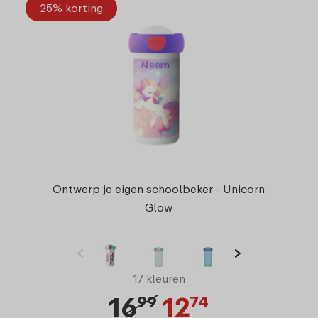
25% korting
Ontwerp je eigen schoolbeker - Unicorn
Glow
17 kleuren
16
12
99
74