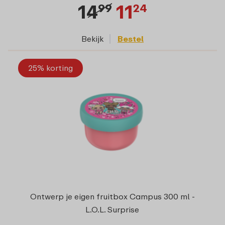
14
11
99
24
Bekijk
Bestel
25% korting
Ontwerp je eigen fruitbox Campus 300 ml -
L.O.L. Surprise