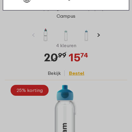
Ontwerp je eigen waterfles pop-up
Campus
4 kleuren
20
15
99
74
Bekijk
Bestel
25% korting