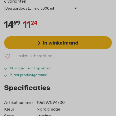
6 varianten
14
11
99
24
In winkelmand
zakelijk bestellen
30 dagen recht op retour
2 jaar productgarantie
Specificaties
Artikelnummer
106297094700
Kleur
Nordic sage
Serie
Lumina