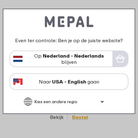
Even ter controle: Ben je op de juiste website?
Op
Nederland - Nederlands
blijven
›
Deksel bewaardoos Lumina
2000 / 3000 ml - nordic sage
Naar
USA - English
gaan
4
19
Bekijk
Bestel