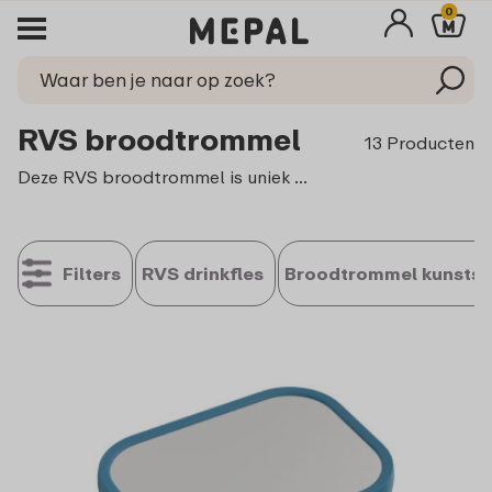
0
RVS broodtrommel
13 Producten
Deze RVS broodtrommel is uniek dankzij het stevige roestvrij staal dat lang meegaat, maar toch licht genoeg is om overal mee naar toe te nemen. Het uitneembare bentovakje en het kleine vorkje maken het eenvoudig om een gevarieerde lunch mee te nemen, zo wordt elke lunchpauze een klein avontuur!
Filters
RVS drinkfles
Broodtrommel kunstst