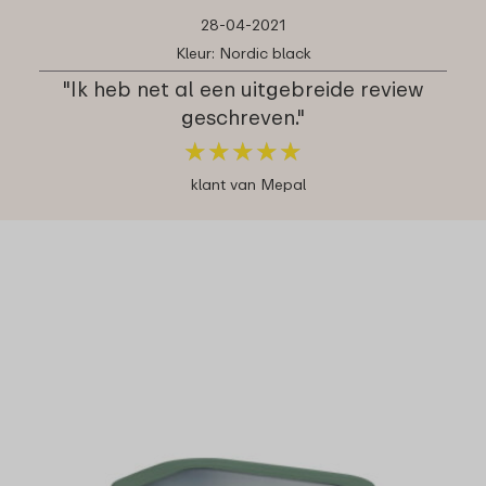
28-04-2021
Kleur: Nordic black
"Ik heb net al een uitgebreide review
geschreven."
★
★
★
★
★
★
★
★
★
★
klant van Mepal