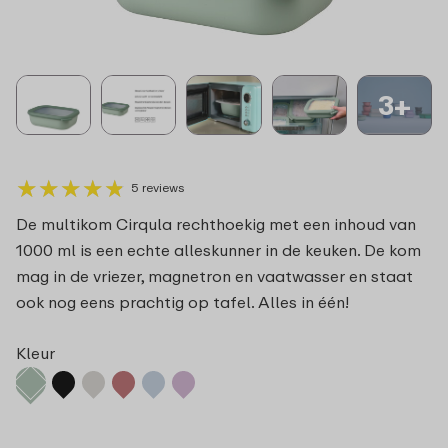
3+
★
★
★
★
★
★
★
★
★
★
5 reviews
De multikom Cirqula rechthoekig met een inhoud van
1000 ml is een echte alleskunner in de keuken. De kom
mag in de vriezer, magnetron en vaatwasser en staat
ook nog eens prachtig op tafel. Alles in één!
Kleur