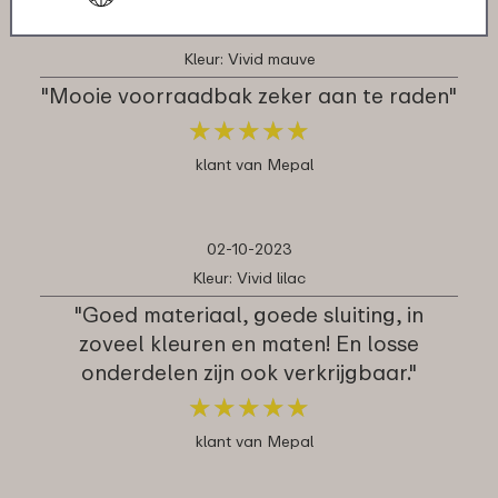
12-09-2024
Kleur: Vivid mauve
"Mooie voorraadbak zeker aan te raden"
★
★
★
★
★
★
★
★
★
★
klant van Mepal
02-10-2023
Kleur: Vivid lilac
"Goed materiaal, goede sluiting, in
zoveel kleuren en maten! En losse
onderdelen zijn ook verkrijgbaar."
★
★
★
★
★
★
★
★
★
★
klant van Mepal