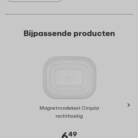
Bijpassende producten
›
Multi
Magnetrondeksel Cirqula
1
rechthoekig
6
49