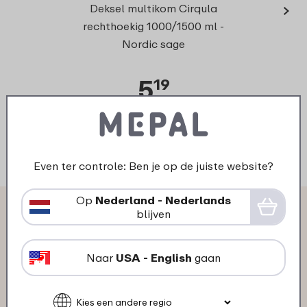
›
Deksel multikom Cirqula
rechthoekig 1000/1500 ml -
Nordic sage
5
19
Bekijk
Bestel
Even ter controle: Ben je op de juiste website?
Op
Nederland - Nederlands
Wat anderen zeggen over
blijven
Multikom Cirqula rechthoekig
Naar
USA - English
gaan
1000 ml: