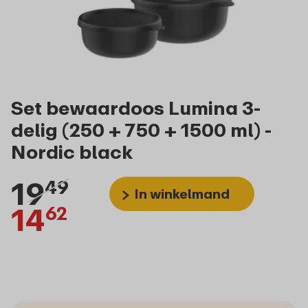
Set bewaardoos Lumina 3-
delig (250 + 750 + 1500 ml) -
Nordic black
19
49
In winkelmand
14
62