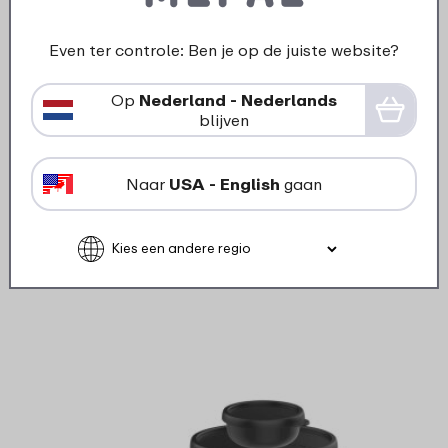
›
Deksel
Deksel bewaardoos Lumina 250
Even ter controle: Ben je op de juiste website?
ml - nordic black
Op
Nederland - Nederlands
blijven
2
69
Naar
USA - English
gaan
Bekijk
Bestel