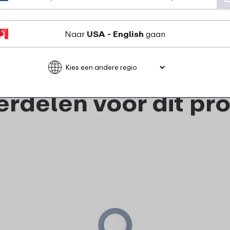
6
49
Naar
USA - English
gaan
Bekijk
Bestel
rdelen voor dit pr