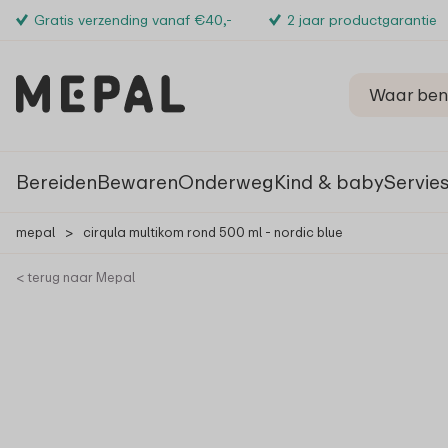
Gratis verzending vanaf €40,-
2 jaar productgarantie
Bereiden
Bewaren
Onderweg
Kind & baby
Servie
mepal
>
cirqula multikom rond 500 ml - nordic blue
< terug naar Mepal