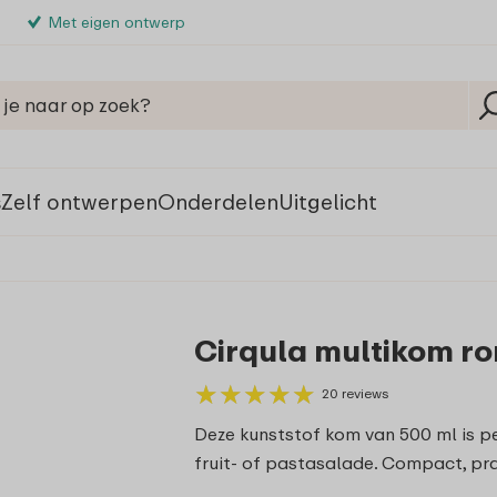
Met eigen ontwerp
s
Zelf ontwerpen
Onderdelen
Uitgelicht
Cirqula multikom ro
★
★
★
★
★
★
★
★
★
★
20 reviews
Deze kunststof kom van 500 ml is pe
fruit- of pastasalade. Compact, pra