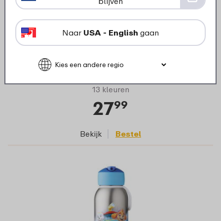
blijven
Campus isoleerfles met flipdop 500 ml -
Naar
USA - English
gaan
PAW Patrol Pups
13 kleuren
27
99
Bekijk
Bestel