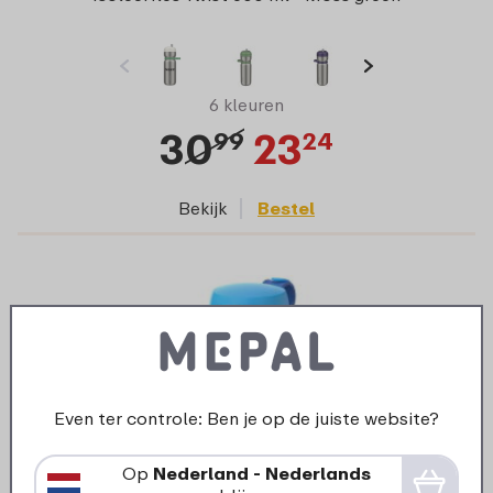
6 kleuren
30
23
99
24
Bekijk
Bestel
Even ter controle: Ben je op de juiste website?
Op
Nederland - Nederlands