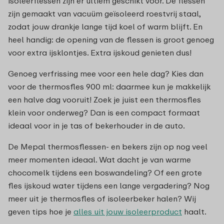
isoleerflessen z
ijn er ultiem geschikt voor. De flessen
zijn gemaakt van vacuüm geïsoleerd roestvrij staal,
zodat jouw drankje lange tijd koel of warm blijft. En
heel handig: de opening van de flessen is groot genoeg
voor extra ijsklontjes. Extra ijskoud genieten dus!
Genoeg verfrissing mee voor een hele dag? Kies dan
voor de thermosfles
900 ml: daarmee kun je makkelijk
een halve dag vooruit! Zoek je juist een thermosfles
klein voor onderweg? Dan is een compact formaat
ideaal voor in je tas of bekerhouder in de auto.
De Mepal thermosflessen- en bekers zijn op nog veel
meer momenten ideaal. Wat dacht je van warme
chocomelk tijdens een boswandeling? Of een grote
fles ijskoud water tijdens een lange vergadering? Nog
meer uit je thermosfles of isoleerbeker halen? Wij
geven tips hoe je
alles uit jouw isoleerproduct
haalt.