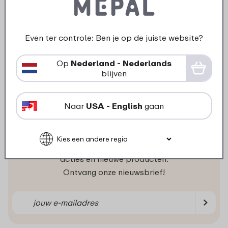
Wat klanten zeggen
Even ter controle: Ben je op de juiste website?
Klanten waarderen ons gemiddeld
Op
Nederland - Nederlands
blijven
met een waardering:
Naar
USA - English
gaan
Niets missen?
Als eerste op de hoogte van
acties en nieuwe producten.
Ontvang onze nieuwsbrief!