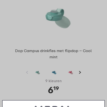
Dop Campus drinkfles met flipdop – Cool
mint
9 kleuren
6
19
Bekijk
Bestel