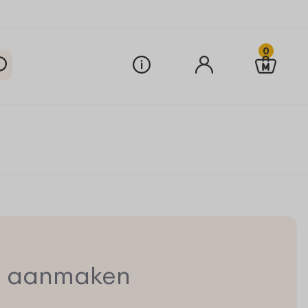
0
t aanmaken