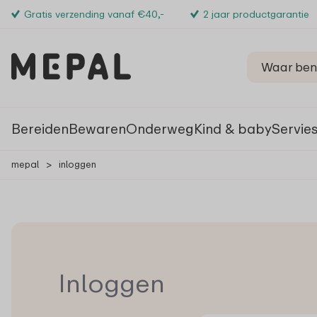
Gratis verzending vanaf €40,-
2 jaar productgarantie
Bereiden
Bewaren
Onderweg
Kind & baby
Servie
mepal
>
inloggen
Inloggen