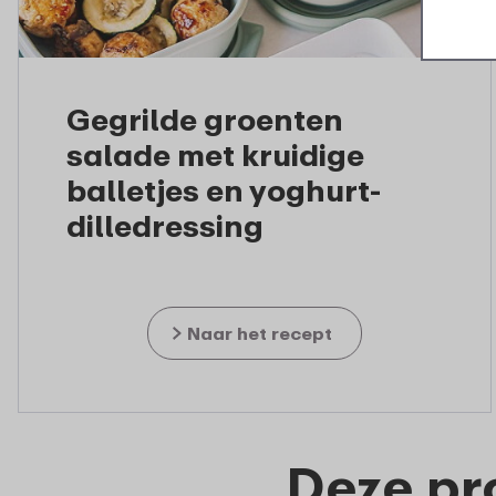
Gegrilde groenten
salade met kruidige
balletjes en yoghurt-
dilledressing
Naar het recept
Deze pr