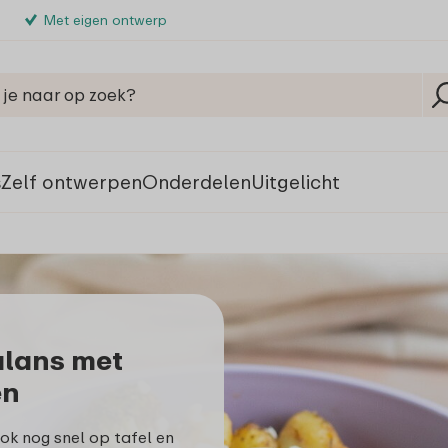
Met eigen ontwerp
s
Zelf ontwerpen
Onderdelen
Uitgelicht
s
alans met
en
ook nog snel op tafel en