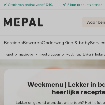
Gratis verzending vanaf €40,-
2 jaar productgarantie
Bereiden
Bewaren
Onderweg
Kind & baby
Servie
mepal
>
inspiratie
>
meal preppen
>
weekmenu: lekker in balan
Weekmenu | Lekker in b
heerlijke recept
Lekker en gezond eten, dat wil je toch? Het liefst 