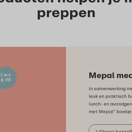
preppen
Mepal mea
In samenwerking me
leuk en praktisch 
lunch- en avondger
met Mepal” boekje z
Direct bestel