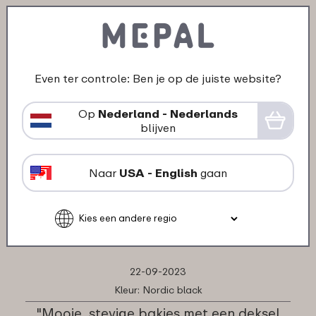
Wat anderen zeggen over
Multikom Cirqula 1000 ml:
Even ter controle: Ben je op de juiste website?
Op
Nederland - Nederlands
01-10-2024
blijven
Kleur: Vivid mauve
"Perfect formaat voor soep/oats/salade
Naar
USA - English
gaan
mee naar werk!"
★
★
★
★
★
★
★
★
★
★
klant van Mepal
22-09-2023
Kleur: Nordic black
"Mooie, stevige bakjes met een deksel