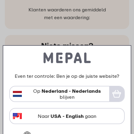
Klanten waarderen ons gemiddeld
met een waardering:
Niets missen?
Als eerste op de hoogte van
acties en nieuwe producten.
Ontvang onze nieuwsbrief!
Even ter controle: Ben je op de juiste website?
Op
Nederland - Nederlands
blijven
Naar
USA - English
gaan
Volg ons