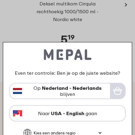
›
Deksel multikom Cirqula
rechthoekig 1000/1500 ml -
Nordic white
5
19
Bekijk
Bestel
Even ter controle: Ben je op de juiste website?
Op
Nederland - Nederlands
Wat anderen zeggen over
blijven
Multikom Cirqula rechthoekig
Naar
USA - English
gaan
1000 ml: