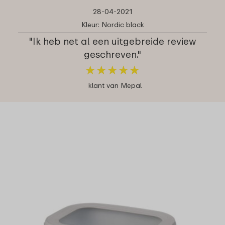
28-04-2021
Kleur: Nordic black
"Ik heb net al een uitgebreide review
geschreven."
★
★
★
★
★
★
★
★
★
★
klant van Mepal