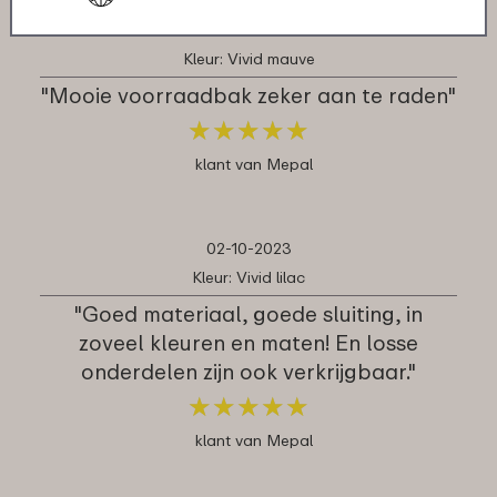
12-09-2024
Kleur: Vivid mauve
"Mooie voorraadbak zeker aan te raden"
★
★
★
★
★
★
★
★
★
★
klant van Mepal
02-10-2023
Kleur: Vivid lilac
"Goed materiaal, goede sluiting, in
zoveel kleuren en maten! En losse
onderdelen zijn ook verkrijgbaar."
★
★
★
★
★
★
★
★
★
★
klant van Mepal