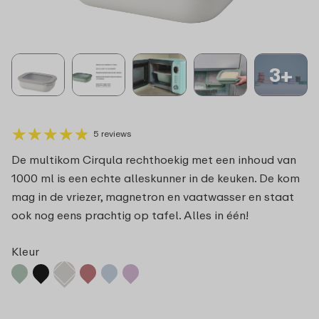
3+
★
★
★
★
★
★
★
★
★
★
5 reviews
De multikom Cirqula rechthoekig met een inhoud van
1000 ml is een echte alleskunner in de keuken. De kom
mag in de vriezer, magnetron en vaatwasser en staat
ook nog eens prachtig op tafel. Alles in één!
Kleur