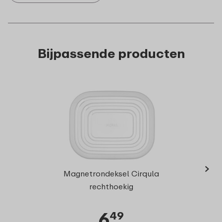
Bijpassende producten
›
Multi
Magnetrondeksel Cirqula
15
rechthoekig
6
49