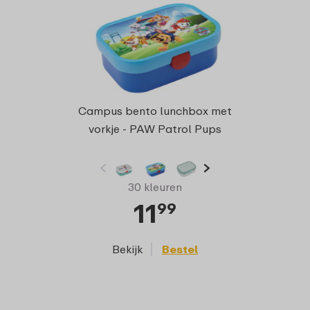
Campu
Campus bento lunchbox met
m
vorkje - PAW Patrol Pups
30 kleuren
11
99
Bekijk
Bestel