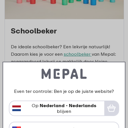
Schoolbeker
De ideale schoolbeker? Een lekvrije natuurlijk!
Daarom kies je voor een
schoolbeker
van Mepal:
gegarandeerd lekvrij en makkelijk door kleine
kinderhandjes te gebruiken.
Even ter controle: Ben je op de juiste website?
Ontdek alle schoolbekers
Op
Nederland - Nederlands
blijven