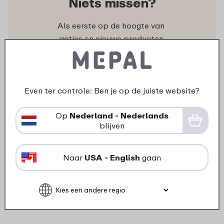
Niets missen?
Als eerste op de hoogte van
acties en nieuwe producten.
Ontvang onze nieuwsbrief!
Even ter controle: Ben je op de juiste website?
Op
Nederland - Nederlands
blijven
Volg ons
Ook op de sociale kanalen zijn we volop
Naar
USA - English
gaan
aanwezig met inspiratie, video’s en leuke acties.