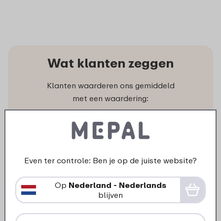
Wat klanten zeggen
Klanten waarderen ons gemiddeld
met een waardering:
Niets missen?
Even ter controle: Ben je op de juiste website?
Als eerste op de hoogte van
acties en nieuwe producten.
Op
Nederland - Nederlands
Ontvang onze nieuwsbrief!
blijven