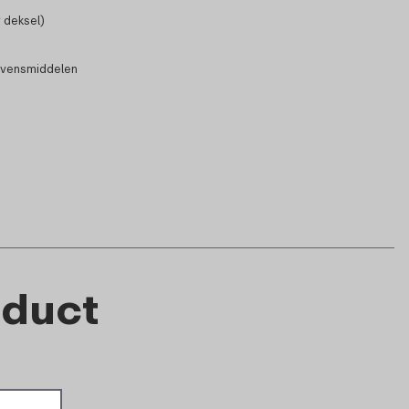
 deksel)
evensmiddelen
oduct