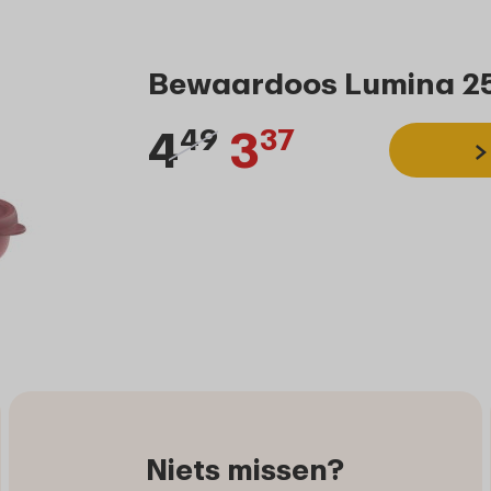
Bewaardoos Lumina 250
4
3
49
37
Niets missen?