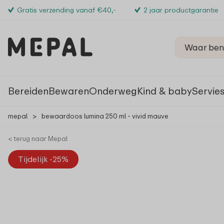
Gratis verzending vanaf €40,-
2 jaar productgarantie
Bereiden
Bewaren
Onderweg
Kind & baby
Servie
mepal
>
bewaardoos lumina 250 ml - vivid mauve
< terug naar Mepal
Tijdelijk -25%