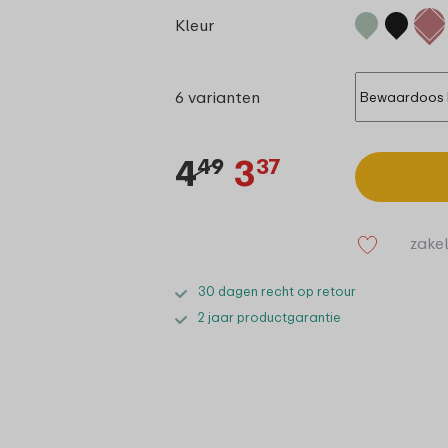
Kleur
6 varianten
4
3
49
37
zakel
30 dagen recht op retour
2 jaar productgarantie