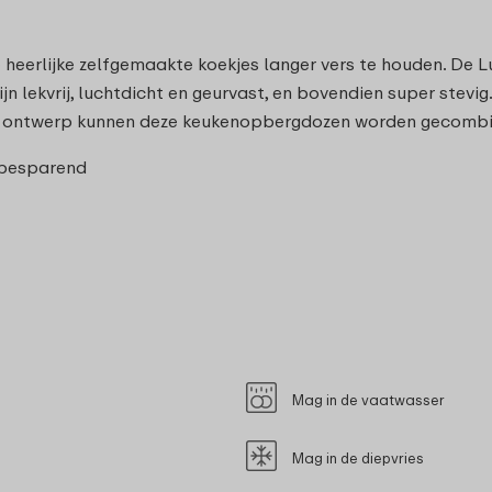
e heerlijke zelfgemaakte koekjes langer vers te houden. De
n lekvrij, luchtdicht en geurvast, en bovendien super stevig
e ontwerp kunnen deze keukenopbergdozen worden gecombinee
e besparend
Mag in de vaatwasser
Mag in de diepvries