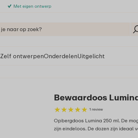
Met eigen ontwerp
s
Zelf ontwerpen
Onderdelen
Uitgelicht
Bewaardoos Lumina 
★
★
★
★
★
★
★
★
★
★
1 review
Opbergdoos Lumina 250 ml. De moge
zijn eindeloos. De dozen zijn ideaal