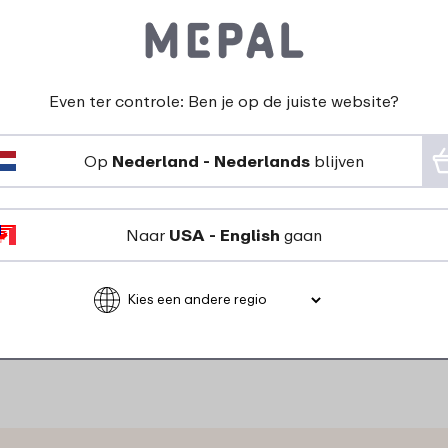
Even ter controle: Ben je op de juiste website?
Op
Nederland - Nederlands
blijven
Deksel bewaardoos
Lumina 250 ml - vivid
Naar
USA - English
gaan
mauve
2
69
Bekijk
Bestel