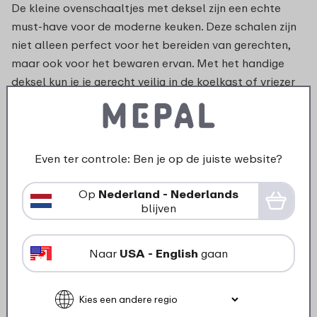
De kleine ovenschaaltjes met deksel zijn een echte
must-have voor de moderne keuken. Deze schalen zijn
niet alleen perfect voor het bereiden van gerechten,
maar ook voor het bewaren ervan. Met het handige
deksel kun je je gerecht veilig in de koelkast of vriezer
bewaren en het later eenvoudig opwarmen. Gebruik
een ovenschaaltje voor 1 persoon om snel en efficiënt
je maaltijd te bereiden én te bewaren. Dit maakt het
plannen van maaltijden een stuk makkelijker en helpt
Even ter controle: Ben je op de juiste website?
je om minder voedsel te verspillen. Daarnaast passen
ze perfect in je collectie
bewaardozen
, zodat je altijd
Op
Nederland - Nederlands
blijven
georganiseerd blijft.
Daarom kies je voor de kleine
Naar
USA - English
gaan
ovenschalen van Mepal
De kleine
ovenschalen
van Mepal bieden niet alleen