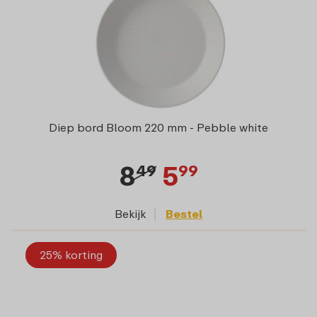
Diep bord Bloom 220 mm - Pebble white
8
5
49
99
Bekijk
Bestel
25% korting