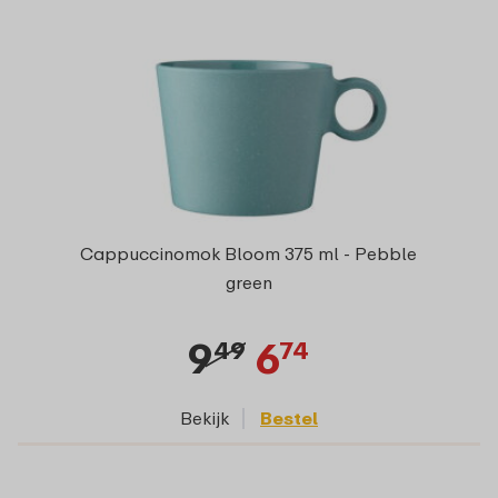
Cappuccinomok Bloom 375 ml - Pebble
green
9
6
49
74
Bekijk
Bestel