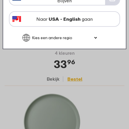
blijven
Diep bord Silueta 210 mm set 4 stuks -
Naar
USA - English
gaan
Nordic sage
4 kleuren
33
96
Bekijk
Bestel