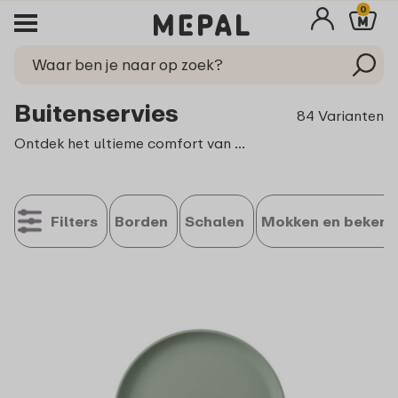
0
Buitenservies
84 Varianten
Ontdek het ultieme comfort van Mepal buitenservies, ontworpen voor avonturiers en levensgenieters. Met ons hoogwaardige buiten servies combineer je duurzaamheid met stijl, zodat je kunt genieten van heerlijke maaltijden in de buitenlucht. Ontdek ons assortiment kunststof borden en bekers, perfect voor elke buitenactiviteit.
Filters
Borden
Schalen
Mokken en bekers