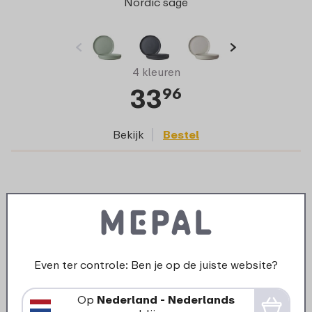
Nordic sage
4 kleuren
33
96
Bekijk
Bestel
Even ter controle: Ben je op de juiste website?
Op
Nederland - Nederlands