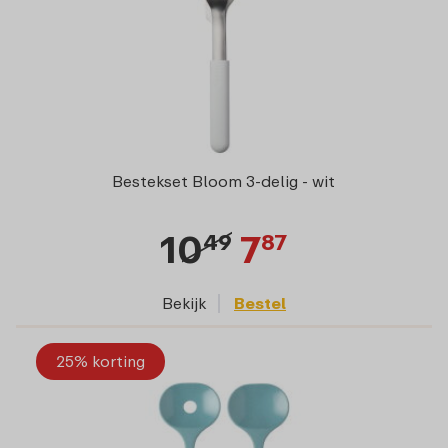
Bestekset Bloom 3-delig - wit
10
7
49
87
Bekijk
Bestel
25% korting