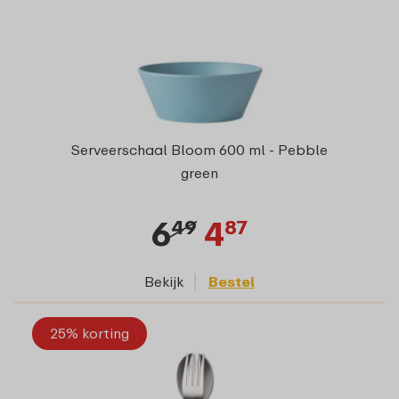
Serveerschaal Bloom 600 ml - Pebble
green
6
4
49
87
Bekijk
Bestel
25% korting