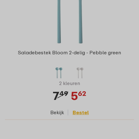
Saladebestek Bloom 2-delig - Pebble green
2 kleuren
7
5
49
62
Bekijk
Bestel