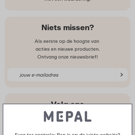
Niets missen?
Als eerste op de hoogte van
acties en nieuwe producten.
Ontvang onze nieuwsbrief!
Volg ons
Ook op de sociale kanalen zijn we volop
aanwezig met inspiratie, video’s en leuke acties.
Even ter controle: Ben je op de juiste website?