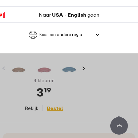
Naar
USA - English
gaan
Bentobakje vakjesbord Mepal Mio -
Forest Friends
4 kleuren
3
19
Bekijk
Bestel