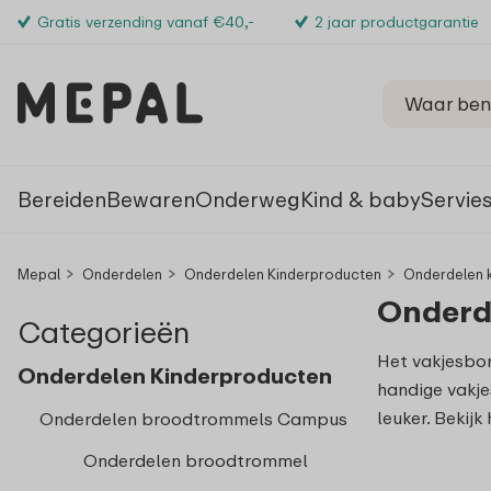
Gratis verzending vanaf €40,-
2 jaar productgarantie
Bereiden
Bewaren
Onderweg
Kind & baby
Servie
Mepal
Onderdelen
Onderdelen Kinderproducten
Onderdelen k
Onderd
Categorieën
Het vakjesbor
Onderdelen Kinderproducten
handige vakje
leuker. Bekijk
Onderdelen broodtrommels Campus
Onderdelen broodtrommel