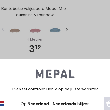
Bentobakje vakjesbord Mepal Mio -
Sunshine & Rainbow
4 kleuren
3
19
Bekijk
Bestel
Even ter controle: Ben je op de juiste website?
Op
Nederland - Nederlands
blijven