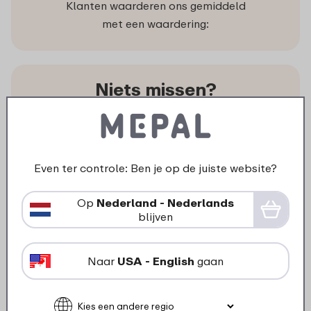
Klanten waarderen ons gemiddeld
met een waardering:
Niets missen?
Als eerste op de hoogte van
acties en nieuwe producten.
Ontvang onze nieuwsbrief!
Even ter controle: Ben je op de juiste website?
Op
Nederland - Nederlands
blijven
Naar
USA - English
gaan
Volg ons
Ook op de sociale kanalen zijn we volop