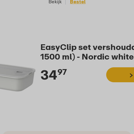
Bekijk
Bestel
EasyClip set vershoudd
1500 ml) - Nordic white
34
97