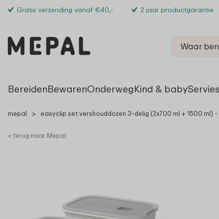
Gratis verzending vanaf €40,-
2 jaar productgarantie
Bereiden
Bewaren
Onderweg
Kind & baby
Servie
mepal
>
easyclip set vershouddozen 3-delig (2x700 ml + 1500 ml) -
< terug naar Mepal