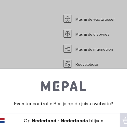
Mag in de vaatwasser
Mag in de diepvries
Mag in de magnetron
Recyclebaar
Geschikt voor contact met l
Even ter controle: Ben je op de juiste website?
Op
Nederland - Nederlands
blijven