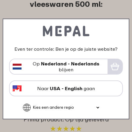
vleeswaren 500 ml:
13-10-2023
Kleur: Nordic white
"Goede stevige kwaliteit , modulair
Even ter controle: Ben je op de juiste website?
stapelbaar en eindelijk stickers die
makkelijk te verwijderen zijn!"
Op
Nederland - Nederlands
★
★
★
★
★
★
★
★
★
★
blijven
klant van Mepal
Naar
USA - English
gaan
08-03-2021
Kleur: Zwart
"Prima product. Op tijd geleverd"
★
★
★
★
★
★
★
★
★
★