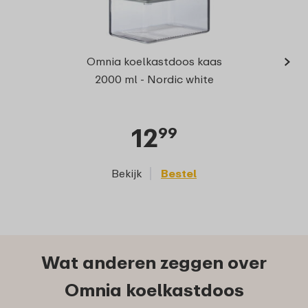
›
Koelk
Omnia koelkastdoos kaas
2000 ml - Nordic white
12
99
Bekijk
Bestel
Wat anderen zeggen over
Omnia koelkastdoos