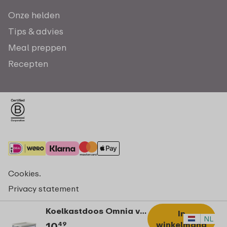
Onze helden
Tips & advies
Meal preppen
Recepten
Cookies.
Privacy statement
Algemene voorwaarden - consumenten
Koelkastdoos Omnia vleeswaren - Nordic white
In
© Copyright 2026 Mepal
NL
winkelmand
10
49