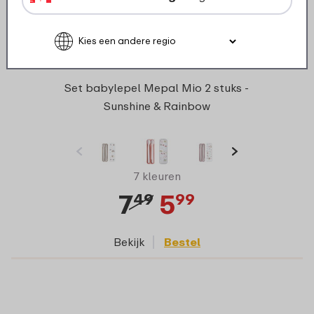
Set babylepel Mepal Mio 2 stuks -
Sunshine & Rainbow
7 kleuren
7
5
49
99
Bekijk
Bestel