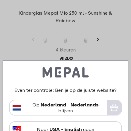
Kinderglas Mepal Mio 250 ml - Sunshine &
Rainbow
4 kleuren
4
49
Bekijk
Bestel
Even ter controle: Ben je op de juiste website?
Tijdelijk -20%
Op
Nederland - Nederlands
blijven
Naar
USA - English
gaan