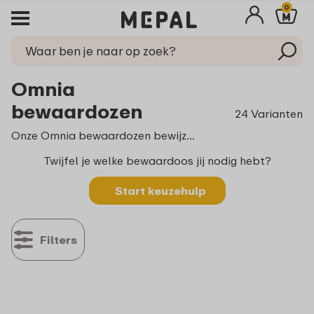
0
Omnia
bewaardozen
24 Varianten
Onze Omnia bewaardozen bewijzen het: bewaren kan heel mooi zijn! De Omnia bewaart alles wat je lekker vindt, van geurige koffie tot knapperige cornflakes of je allerlekkerste stukje kaas. De dozen zijn perfect stapelbaar en verkrijgbaar in stijlvolle kleuren.
Twijfel je welke bewaardoos jij nodig hebt?
Start keuzehulp
Filters