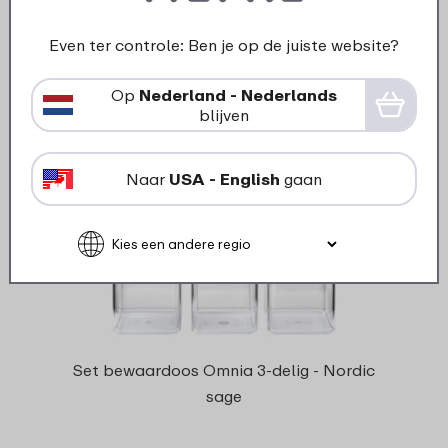
12
Even ter controle: Ben je op de juiste website?
Bekijk
Bestel
Op
Nederland - Nederlands
blijven
Naar
USA - English
gaan
Set bewaardoos Omnia 3-delig - Nordic
sage