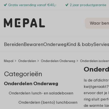
Gratis verzending vanaf €40,-
2 jaar productgarantie
Bereiden
Bewaren
Onderweg
Kind & baby
Servie
Mepal
Onderdelen
Onderdelen Onderweg
Onderdelen isolee
Onderde
Categorieën
Is de afdichtr
Onderdelen Onderweg
kwijtgeraakt?
ervoor dat je 
Onderdelen lunch- en saladeboxen
ring sluit pe
Onderdelen (bento) lunchboxen
de warmte lan