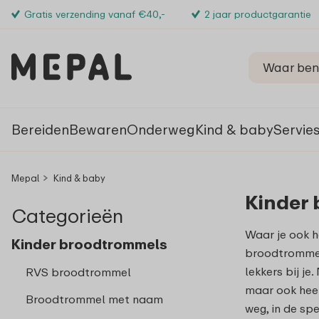
Gratis verzending vanaf €40,-
2 jaar productgarantie
Bereiden
Bewaren
Onderweg
Kind & baby
Servie
Mepal
Kind & baby
Kinder
Categorieën
Waar je ook 
Kinder broodtrommels
broodtrommels
lekkers bij je
RVS broodtrommel
maar ook hee
Broodtrommel met naam
weg, in de spe