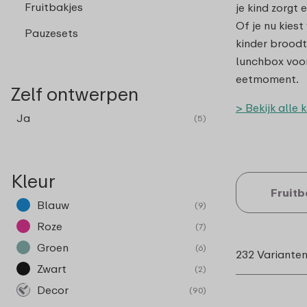
Fruitbakjes
je kind zorgt e
Of je nu kies
Pauzesets
kinder broodt
lunchbox voor 
eetmoment.
Zelf ontwerpen
> Bekijk alle 
Ja
(5)
Kleur
Fruitb
Blauw
(9)
Roze
(7)
Groen
(6)
232 Variante
Zwart
(2)
Decor
(90)