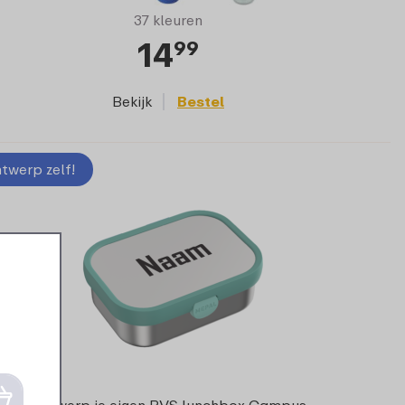
37 kleuren
14
99
Bekijk
Bestel
twerp zelf!