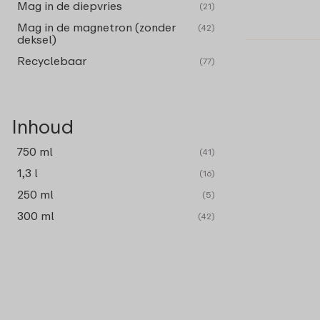
Mag in de diepvries
(21)
Mag in de magnetron (zonder
(42)
deksel)
Recyclebaar
(77)
Inhoud
750 ml
(41)
1,3 l
(16)
250 ml
(5)
300 ml
(42)