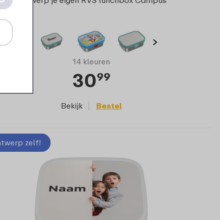
Ontwerp je eigen RVS lunchbox Campus
14 kleuren
30
99
Bekijk
Bestel
twerp zelf!