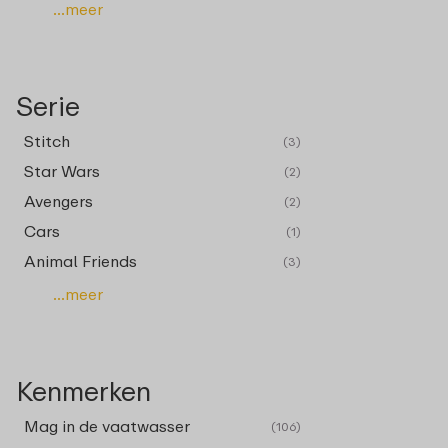
...meer
Serie
Stitch
(3)
Star Wars
(2)
Avengers
(2)
Cars
(1)
Animal Friends
(3)
...meer
Kenmerken
Mag in de vaatwasser
(106)