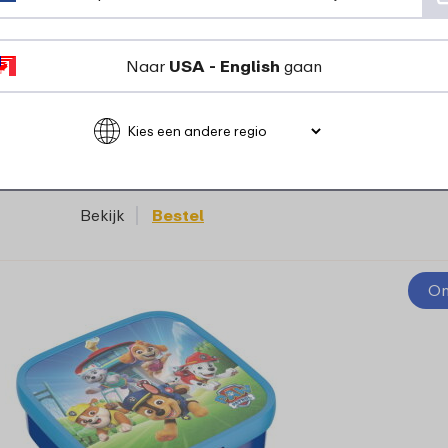
ampus RVS bento lunchbox met vork -
PAW Patrol Pups
Naar
USA - English
gaan
14 kleuren
27
99
Bekijk
Bestel
On