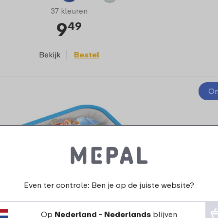
37 kleuren
9
49
Bekijk
Bestel
On
Even ter controle: Ben je op de juiste website?
Op
Nederland - Nederlands
blijven