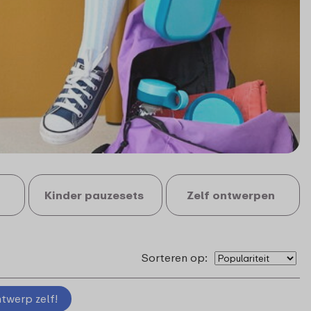
Kinder pauzesets
Zelf ontwerpen
Sorteren op:
twerp zelf!