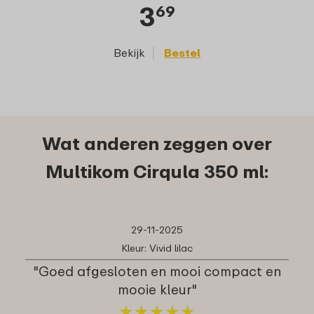
3
69
Bekijk
Bestel
Wat anderen zeggen over
Multikom Cirqula 350 ml:
29-11-2025
Kleur: Vivid lilac
"Goed afgesloten en mooi compact en
mooie kleur"
★
★
★
★
★
★
★
★
★
★