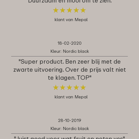
"Duurzaam en mooi om te zien."
★
★
★
★
★
★
★
★
★
★
klant van Mepal
18-02-2020
Kleur: Nordic black
"Super product. Ben zeer blij met de
zwarte uitvoering. Over de prijs valt niet
te klagen. TOP"
★
★
★
★
★
★
★
★
★
★
klant van Mepal
28-10-2019
Kleur: Nordic black
"Juist goed voor wat fruit en noten yes"