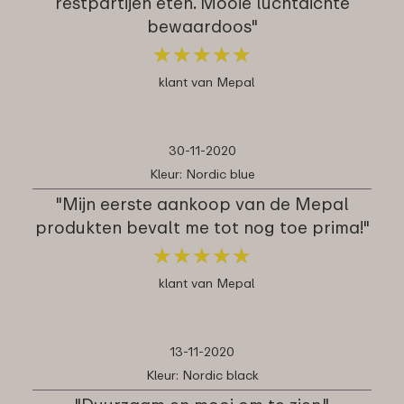
restpartijen eten. Mooie luchtdichte
bewaardoos"
★
★
★
★
★
★
★
★
★
★
klant van Mepal
30-11-2020
Kleur: Nordic blue
"Mijn eerste aankoop van de Mepal
produkten bevalt me tot nog toe prima!"
★
★
★
★
★
★
★
★
★
★
klant van Mepal
13-11-2020
Kleur: Nordic black