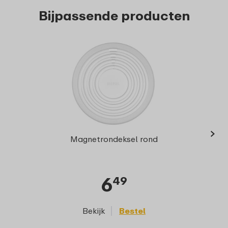
Bijpassende producten
›
Cirqu
Magnetrondeksel rond
6
49
Bekijk
Bestel