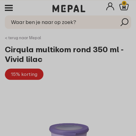
0
< terug naar Mepal
Cirqula multikom rond 350 ml -
Vivid lilac
15% korting