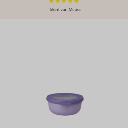
★
★
★
★
★
★
★
★
★
★
klant van Mepal