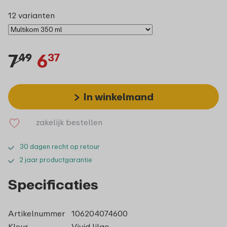
12 varianten
7
6
49
37
In winkelmand
zakelijk bestellen
30 dagen recht op retour
2 jaar productgarantie
Specificaties
Artikelnummer
106204074600
Kleur
Vivid lilac