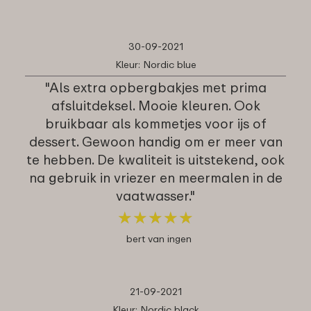
30-09-2021
Kleur: Nordic blue
"Als extra opbergbakjes met prima
afsluitdeksel. Mooie kleuren. Ook
bruikbaar als kommetjes voor ijs of
dessert. Gewoon handig om er meer van
te hebben. De kwaliteit is uitstekend, ook
na gebruik in vriezer en meermalen in de
vaatwasser."
★
★
★
★
★
★
★
★
★
★
bert van ingen
21-09-2021
Kleur: Nordic black