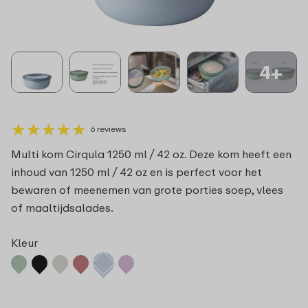
4+
★
★
★
★
★
★
★
★
★
★
6 reviews
Multi kom Cirqula 1250 ml / 42 oz. Deze kom heeft een
inhoud van 1250 ml / 42 oz en is perfect voor het
bewaren of meenemen van grote porties soep, vlees
of maaltijdsalades.
Kleur