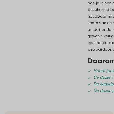
doe je in een
beschermd bew
houdbaar mits
koste van de 
omdat er dan 
gewoon veilig 
een mooie kaa
bewaardoos ge
Daarom 
Houdt jouw
De dozen 
De kaasdoz
De dozen p