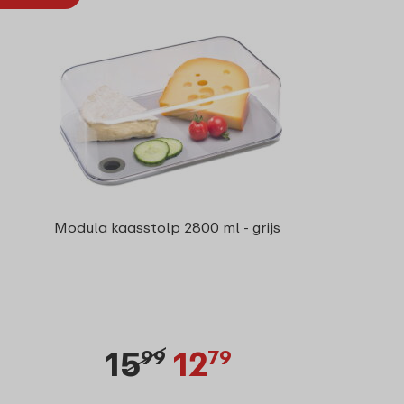
Modula kaasstolp 2800 ml - grijs
15
12
99
79