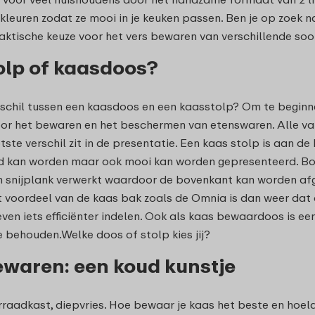
 kleuren zodat ze mooi in je keuken passen. Ben je op zoek
ktische keuze voor het vers bewaren van verschillende soo
olp of kaasdoos?
rschil tussen een kaasdoos en een kaasstolp? Om te beginn
or het bewaren en het beschermen van etenswaren. Alle va
otste verschil zit in de presentatie. Een kaas stolp is aan d
 kan worden maar ook mooi kan worden gepresenteerd. Bov
n snijplank verwerkt waardoor de bovenkant kan worden af
 voordeel van de kaas bak zoals de Omnia is dan weer dat d
even iets efficiënter indelen. Ook als kaas bewaardoos is e
e behouden.Welke doos of stolp kies jij?
waren: een koud kunstje
rraadkast, diepvries. Hoe bewaar je kaas het beste en hoe