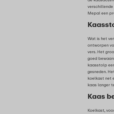
verschillende
Mepal een pra
Kaasst
Wat is het ve
ontworpen vo
vers. Het gro
goed bewaard
kaasstolp ee
gesneden. Het
koelkast net 
kaas langer t
Kaas be
Koelkast, voo