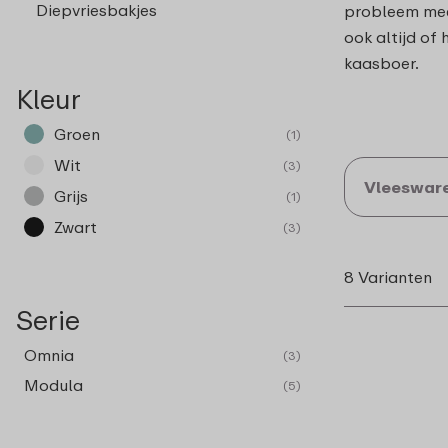
Diepvriesbakjes
probleem meer
ook altijd of 
kaasboer.
Kleur
Groen
(1)
Wit
(3)
Vleeswar
Grijs
(1)
Zwart
(3)
8 Varianten
Serie
Omnia
(3)
Modula
(5)