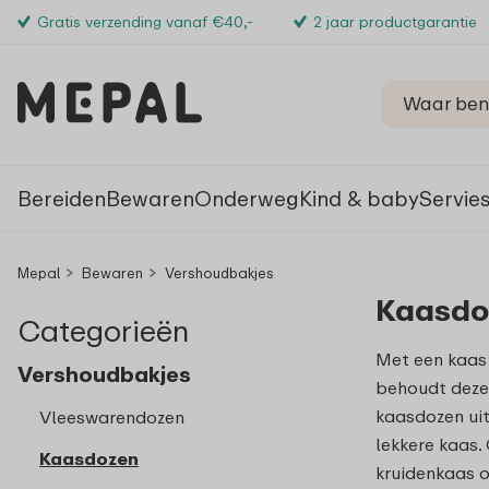
Gratis verzending vanaf €40,-
2 jaar productgarantie
Bereiden
Bewaren
Onderweg
Kind & baby
Servie
Mepal
Bewaren
Vershoudbakjes
Kaasdo
Categorieën
Met een kaas 
Vershoudbakjes
behoudt deze
kaasdozen uit
Vleeswarendozen
lekkere kaas.
Kaasdozen
kruidenkaas o