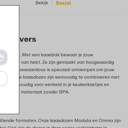
Bekijk
Bestel
 lang vers
ssortiment. Met een kaasbak bewaar je jouw
jk plezier van hebt. Ze zijn gemaakt van hoogwaardig
! Een kaas bewaardoos is speciaal ontworpen om jouw
elkast. De kaasdozen zijn eenvoudig te combineren met
org je eenvoudig voor eenheid in je keukenkastjes en
maakt van materiaal zonder BPA.
hillende formaten. Onze kaasdozen Modula en Omnia zijn
. Ook zijn de dozen in deze series verkrijgbaar in