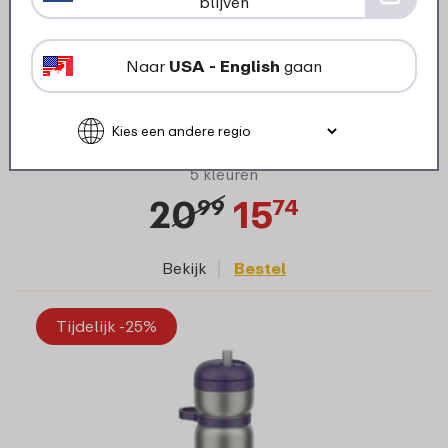
blijven
Naar
USA - English
gaan
Sportbidon Pull 800 ml - Moss green
5 kleuren
20
15
99
74
Bekijk
Bestel
Tijdelijk -25%