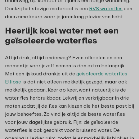
onderweg, op kantoor of tijdens een lange wandeling.
Dankzij het stevige materiaal is een
RVS waterfles
een
duurzame keuze waar je jarenlang plezier van hebt.
Heerlijk koel water met een
geïsoleerde waterfles
Altijd druk, altijd onderweg? Even afkoelen en een
momentje voor jezelf nemen is dan extra belangrijk.
Met een ijskoud drankje uit de
geisoleerde waterfles
Ellipse
is dat niet alleen makkelijk gezegd, maar ook
makkelijk gedaan. Keer op keer, want natuurlijk is de
water fles herbruikbaar. Lekvrij en verkrijgbaar in drie
maten zodat jij de fles kan kiezen die het beste past bij
jouw behoeftes. Zo vind je altijd de beste waterfles
voor jouw dagelijkse gebruik. Fijn: de geïsoleerde
waterfles is ook geschikt voor bruisend water. De
opening is lekker ruim, zodat je er makkelijk ijsblokjes in