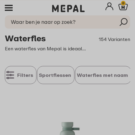
0
Waterfles
154 Varianten
Een
waterfles
van Mepal is ideaal voor onderweg, op school of tijdens je werkdag. Of je nu een groot formaat kiest of een compact waterflesje, al onze flessen zijn herbruikbaar en makkelijk schoon te maken. Dankzij het slimme design neem je je favoriete drankje altijd eenvoudig mee. Waterfles kopen? Dan kies je met Mepal voor een duurzame waterfles die praktisch is in gebruik. Ben je op zoek naar een
Filters
Sportflessen
Waterfles met naam