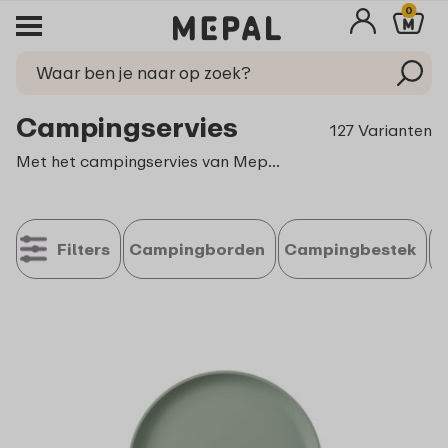
0
Campingservies
127 Varianten
Met het campingservies van Mepal wordt elke maaltijd een feest. Laat je tafel stralen, dek als voor een feestdag, en geniet van de gezelligheid. Die kostbare momenten, dat maakt het buitenleven zo bijzonder.
Filters
Campingborden
Campingbestek
S