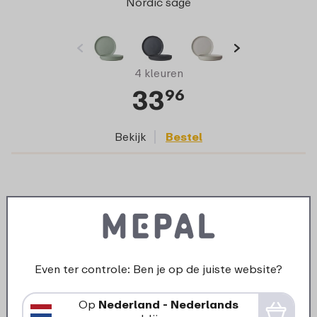
Nordic sage
4 kleuren
33
96
Bekijk
Bestel
Even ter controle: Ben je op de juiste website?
Op
Nederland - Nederlands