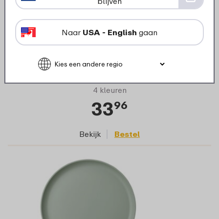
blijven
Diep bord Silueta 210 mm set 4 stuks -
Naar
USA - English
gaan
Nordic sage
4 kleuren
33
96
Bekijk
Bestel