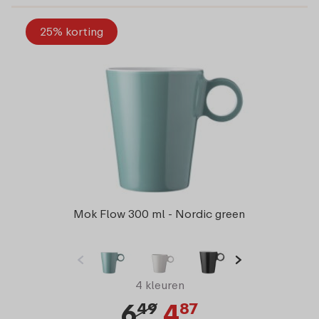
25% korting
Mok Flow 300 ml - Nordic green
4 kleuren
6
4
49
87