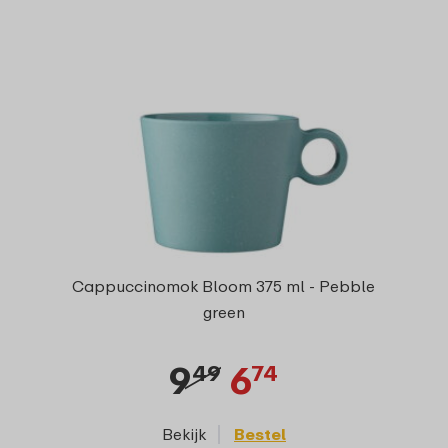
Cappuccinomok Bloom 375 ml - Pebble
green
9
6
49
74
Bekijk
Bestel