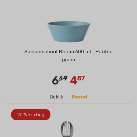
Serveerschaal Bloom 600 ml - Pebble
green
6
4
49
87
Bekijk
Bestel
25% korting