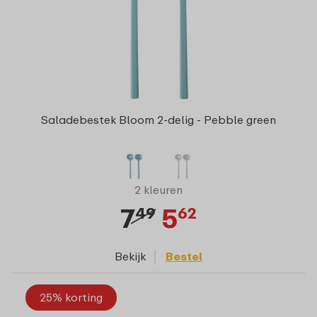
Saladebestek Bloom 2-delig - Pebble green
2 kleuren
7
5
49
62
Bekijk
Bestel
25% korting