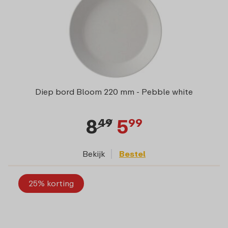
Diep bord Bloom 220 mm - Pebble white
8
5
49
99
Bekijk
Bestel
25% korting