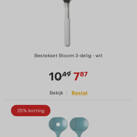
Bestekset Bloom 3-delig - wit
10
7
49
87
Bekijk
Bestel
25% korting