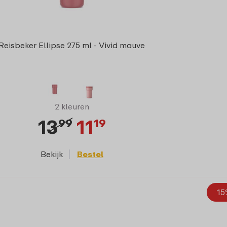
Reisbeker Ellipse 275 ml - Vivid mauve
2 kleuren
13
11
99
19
Bekijk
Bestel
15