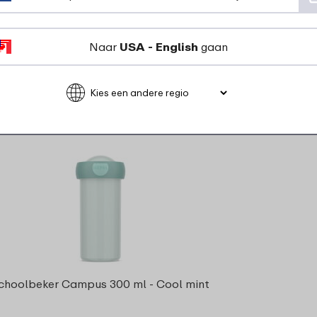
27
99
Bekijk
Bestel
Naar
USA - English
gaan
choolbeker Campus 300 ml - Cool mint