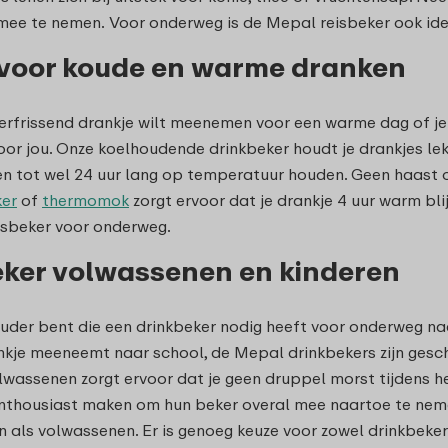
ee te nemen. Voor onderweg is de Mepal reisbeker ook ide
 voor koude en warme dranken
verfrissend drankje wilt meenemen voor een warme dag of j
voor jou. Onze koelhoudende drinkbeker houdt je drankjes lek
 tot wel 24 uur lang op temperatuur houden. Geen haast om 
er
of
thermomok
zorgt ervoor dat je drankje 4 uur warm bli
isbeker voor onderweg.
ker volwassenen en kinderen
ouder bent die een drinkbeker nodig heeft voor onderweg naar
nkje meeneemt naar school, de Mepal drinkbekers zijn gesch
lwassenen zorgt ervoor dat je geen druppel morst tijdens het
nthousiast maken om hun beker overal mee naartoe te nemen
n als volwassenen. Er is genoeg keuze voor zowel drinkbeke