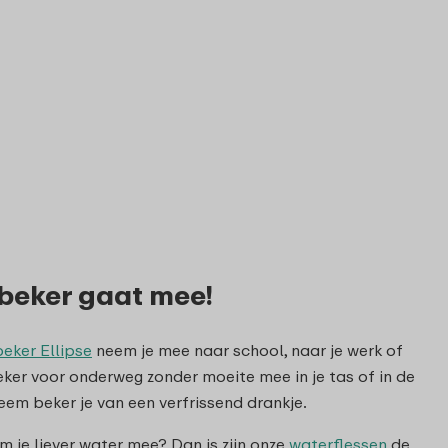
 beker gaat mee!
beker Ellipse
neem je mee naar school, naar je werk of
eker voor onderweg zonder moeite mee in je tas of in de
em beker je van een verfrissend drankje.
em je liever water mee? Dan is zijn onze
waterflessen
de