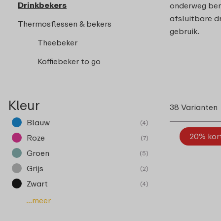
Drinkbekers
onderweg bent
afsluitbare d
Thermosflessen & bekers
gebruik.
Theebeker
Koffiebeker to go
Kleur
38 Varianten
Blauw
(4)
20% kor
Roze
(7)
Groen
(5)
Grijs
(2)
Zwart
(4)
...meer