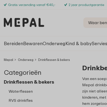
Gratis verzending vanaf €40,-
2 jaar productgarantie
Bereiden
Bewaren
Onderweg
Kind & baby
Servie
Mepal
Onderweg
Drinkflessen & bekers
Drinkb
Categorieën
Van een soepb
Drinkflessen & bekers
Mepal drinkbe
zijn niet all
Waterflessen
kinderen, met
RVS drinkfles
hem zorgeloos 