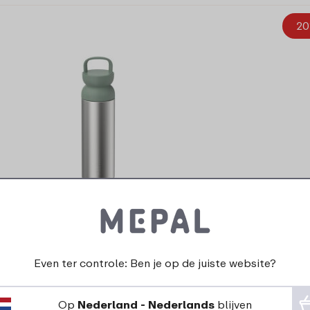
20
lipse isoleer theebeker 500 ml – Nordic
sage
Even ter controle: Ben je op de juiste website?
4 kleuren
Op
Nederland - Nederlands
blijven