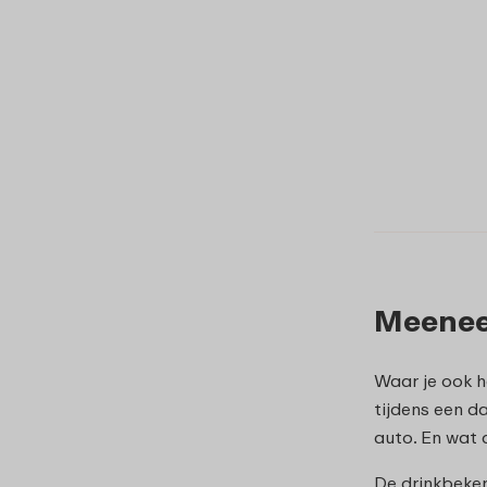
Meeneem
Waar je ook 
tijdens een d
auto. En wat 
De drinkbekers