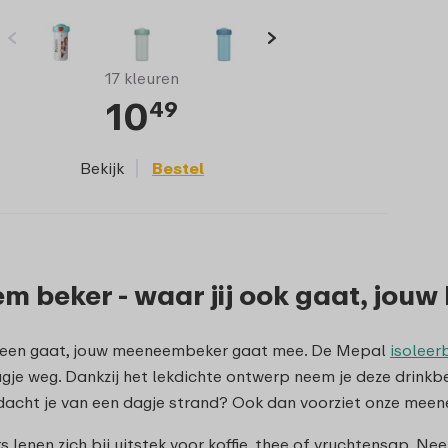
17 kleuren
10
49
Bekijk
Bestel
 beker - waar jij ook gaat, jouw
heen gaat, jouw meeneembeker gaat mee. De Mepal
isoleer
agje weg. Dankzij het lekdichte ontwerp neem je deze drinkb
dacht je van een dagje strand? Ook dan voorziet onze meene
 lenen zich bij uitstek voor koffie, thee of vruchtensap. Ne