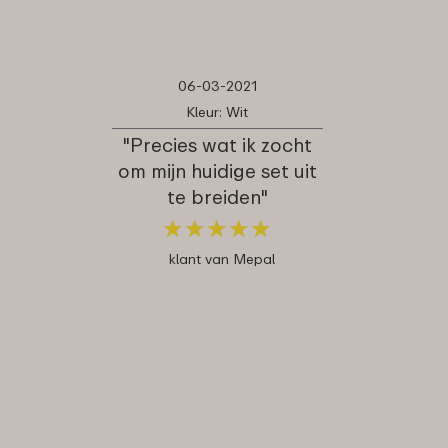
06-03-2021
Kleur: Wit
"Precies wat ik zocht
om mijn huidige set uit
te breiden"
★
★
★
★
★
★
★
★
★
★
klant van Mepal