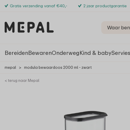
Gratis verzending vanaf €40,-
2 jaar productgarantie
Bereiden
Bewaren
Onderweg
Kind & baby
Servie
mepal
>
modula bewaardoos 2000 ml - zwart
< terug naar Mepal