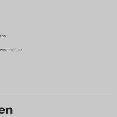
tron
evensmiddelen
en