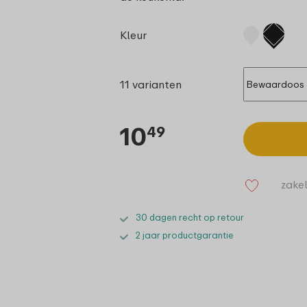
Kleur
11 varianten
10
49
zakel
30 dagen recht op retour
2 jaar productgarantie