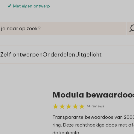
Met eigen ontwerp
s
Zelf ontwerpen
Onderdelen
Uitgelicht
Modula bewaardoos
★
★
★
★
★
★
★
★
★
★
14 reviews
Transparante bewaardoos van 2000 m
ring. Deze rechthoekige doos met afg
de keukenla.