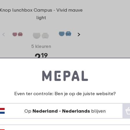
Knop lunchbox Campus - Vivid mauve
light
5 kleuren
2
19
Bekijk
Bestel
Even ter controle: Ben je op de juiste website?
Op
Nederland - Nederlands
blijven