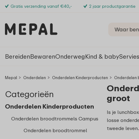
Gratis verzending vanaf €40,-
2 jaar productgarantie
Bereiden
Bewaren
Onderweg
Kind & baby
Servie
Mepal
Onderdelen
Onderdelen Kinderproducten
Onderdelen
Onderd
Categorieën
groot
Onderdelen Kinderproducten
Is je lunchbo
Onderdelen broodtrommels Campus
losse onderd
tweede leven.
Onderdelen broodtrommel