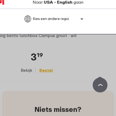
Naar
USA - English
gaan
ing bento lunchbox Campus groot - wit
3
19
Bekijk
Bestel
Niets missen?