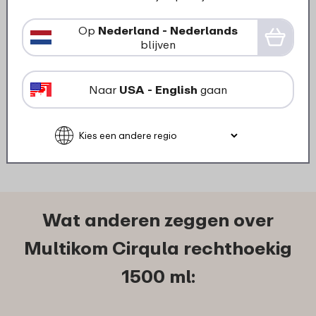
›
Deksel multikom Cirqula
rechthoekig 1000/1500 ml -
Op
Nederland - Nederlands
blijven
Nordic sage
5
19
Naar
USA - English
gaan
Bekijk
Bestel
Wat anderen zeggen over
Multikom Cirqula rechthoekig
1500 ml: