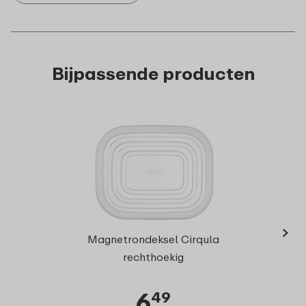
Bijpassende producten
›
Multi
Magnetrondeksel Cirqula
10
rechthoekig
6
49