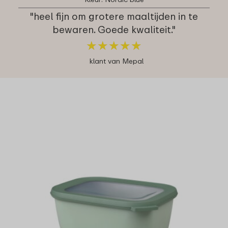
"heel fijn om grotere maaltijden in te
bewaren. Goede kwaliteit."
★
★
★
★
★
★
★
★
★
★
klant van Mepal