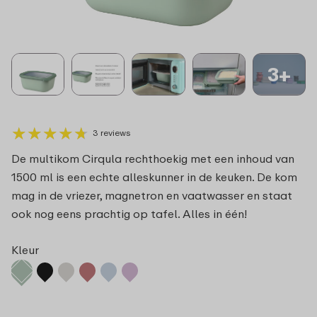
3+
★
★
★
★
★
★
★
★
★
★
3 reviews
De multikom Cirqula rechthoekig met een inhoud van
1500 ml is een echte alleskunner in de keuken. De kom
mag in de vriezer, magnetron en vaatwasser en staat
ook nog eens prachtig op tafel. Alles in één!
Kleur