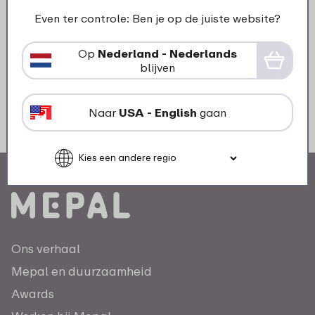
aanwezig met inspiratie, video’s en leuke acties.
Even ter controle: Ben je op de juiste website?
Op
Nederland - Nederlands
blijven
Naar
USA - English
gaan
Ons verhaal
Mepal en duurzaamheid
Awards