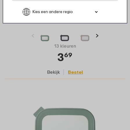
Deksel multikom Cirqula rechthoekig
500/750 ml - Nordic sage
13 kleuren
3
69
Bekijk
Bestel